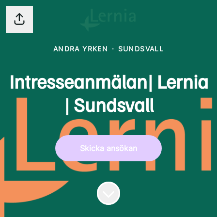
Dela sidan
ANDRA YRKEN
·
SUNDSVALL
Intresseanmälan| Lernia
| Sundsvall
Skicka ansökan