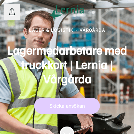
Dela sidan
LAGER & LOGISTIK
·
VÅRGÅRDA
Lagermedarbetare med
truckkort | Lernia |
Vårgårda
Skicka ansökan