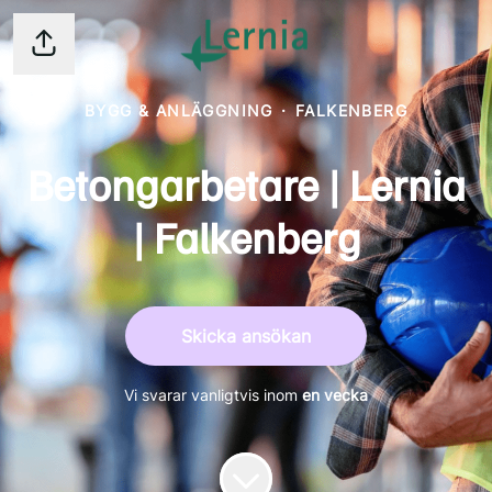
Dela sidan
BYGG & ANLÄGGNING
·
FALKENBERG
Betongarbetare | Lernia
| Falkenberg
Skicka ansökan
Vi svarar vanligtvis inom
en vecka