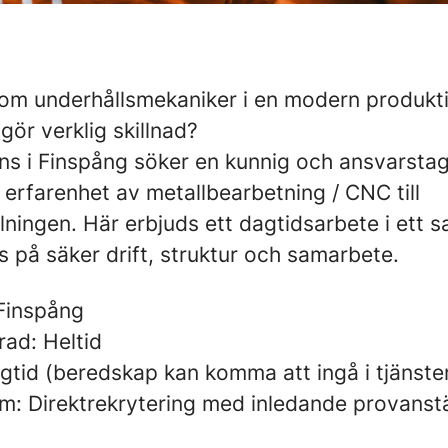
 som underhållsmekaniker i en modern produkt
ör verklig skillnad?
ns i Finspång söker en kunnig och ansvarsta
erfarenhet av metallbearbetning / CNC till
lningen. Här erbjuds ett dagtidsarbete i ett
 på säker drift, struktur och samarbete.
 Finspång
rad: Heltid
gtid (beredskap kan komma att ingå i tjänsten
rm: Direktrekrytering med inledande provanstä