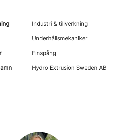
ning
Industri & tillverkning
Underhållsmekaniker
r
Finspång
namn
Hydro Extrusion Sweden AB