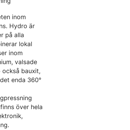
ning
eten inom
ns. Hydro är
r på alla
nerar lokal
ser inom
nium, valsade
 också bauxit,
l det enda 360°
ngpressning
finns över hela
ektronik,
ång.