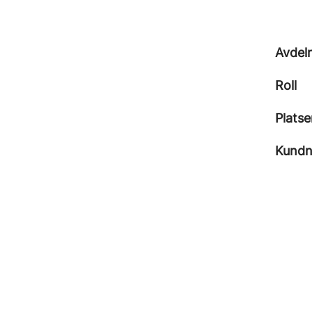
Avdel
Roll
Platse
Kund