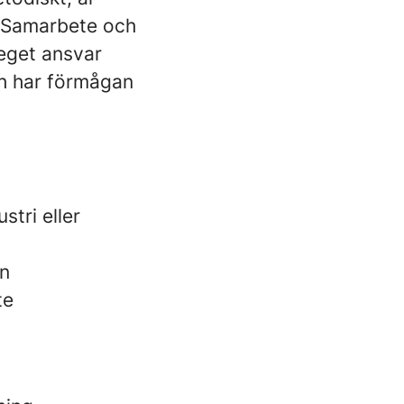
. Samarbete och
 eget ansvar
ch har förmågan
stri eller
in
te