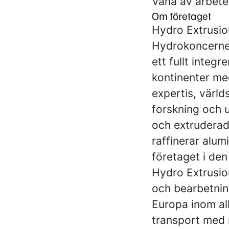
Vana av arbete
Om företaget
Hydro Extrusio
Hydrokoncernen
ett fullt integ
kontinenter me
expertis, värl
forskning och 
och extruderad
raffinerar alum
företaget i den
Hydro Extrusi
och bearbetning
Europa inom all
transport med 