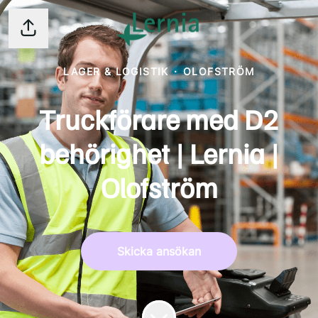
Dela sidan
LAGER & LOGISTIK
·
OLOFSTRÖM
Truckförare med D2
behörighet | Lernia |
Olofström
Skicka ansökan