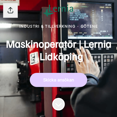
Dela sidan
INDUSTRI & TILLVERKNING
·
GÖTENE
Maskinoperatör | Lernia
| Lidköping
Skicka ansökan