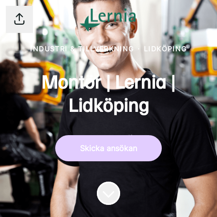
Dela sidan
INDUSTRI & TILLVERKNING
·
LIDKÖPING
Montör | Lernia |
Lidköping
Skicka ansökan