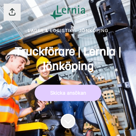
Dela sidan
LAGER & LOGISTIK
·
JÖNKÖPING
Truckförare | Lernia |
Jönköping
Skicka ansökan