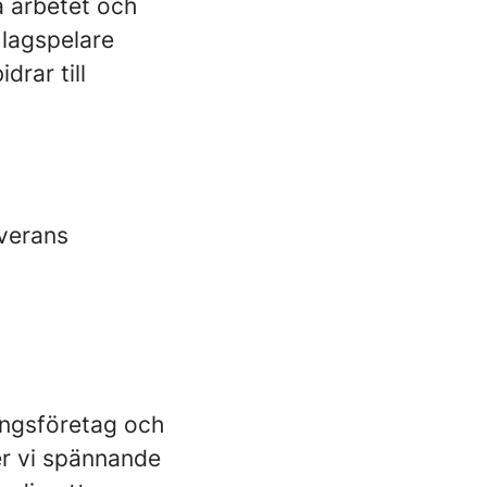
ga arbetet och
 lagspelare
rar till
everans
ingsföretag och
er vi spännande