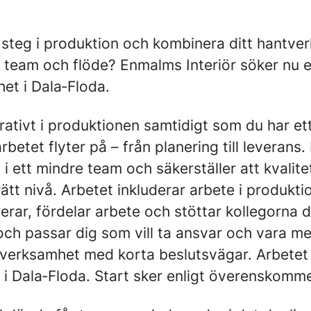
ta steg i produktion och kombinera ditt hantv
 team och flöde? Enmalms Interiör söker nu 
het i Dala‑Floda.
rativt i produktionen samtidigt som du har et
rbetet flyter på – från planering till leverans.
 i ett mindre team och säkerställer att kvalit
 rätt nivå. Arbetet inkluderar arbete i produkt
erar, fördelar arbete och stöttar kollegorna 
 och passar dig som vill ta ansvar och vara m
n verksamhet med korta beslutsvägar. Arbetet
 i Dala‑Floda. Start sker enligt överenskomme