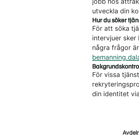
jobb hos attra
utveckla din ko
Hur du söker tjän
För att söka tj
intervjuer sker
några frågor ä
bemanning.dal
Bakgrundskontro
För vissa tjäns
rekryteringspr
din identitet v
Avdel