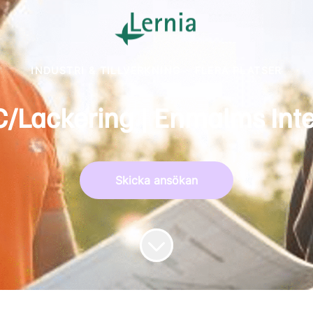
INDUSTRI & TILLVERKNING
·
FLERA PLATSER
Lackering | Enmalms Inter
Skicka ansökan