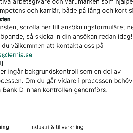
ktiva arbetsgivare och varumärken som hjälper
mpetens och karriär, både på lång och kort si
sten
änsten, scrolla ner till ansökningsformuläret 
 löpande, så skicka in din ansökan redan idag
r du välkommen att kontakta oss på
a@lernia.se
ll
ter ingår bakgrundskontroll som en del av
ocessen. Om du går vidare i processen behöve
ia BankID innan kontrollen genomförs.
ning
Industri & tillverkning