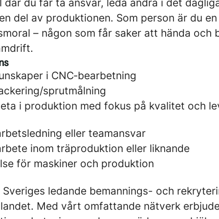
ll där du får ta ansvar, leda andra i det dagli
 en del av produktionen. Som person är du en
moral – någon som får saker att hända och bid
mdrift.
ns
unskaper i CNC‑bearbetning
lackering/sprutmålning
eta i produktion med fokus på kvalitet och l
arbetsledning eller teamansvar
rbete inom träproduktion eller liknande
else för maskiner och produktion
av Sveriges ledande bemannings- och rekryter
a landet. Med vårt omfattande nätverk erbjud