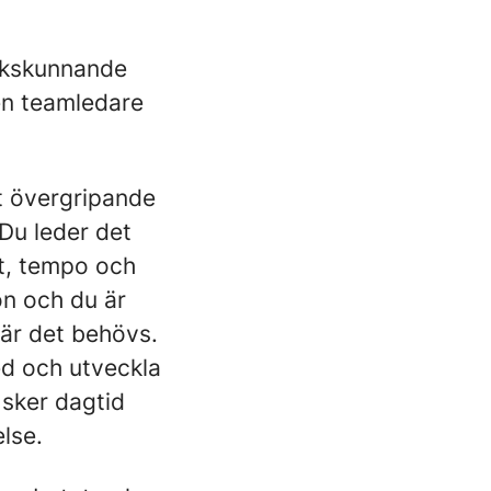
erkskunnande
en teamledare
t övergripande
 Du leder det
et, tempo och
ion och du är
där det behövs.
ed och utveckla
 sker dagtid
lse.