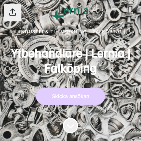
Dela sidan
INDUSTRI & TILLVERKNING
·
FALKÖPING
Ytbehandlare | Lernia |
Falköping
Skicka ansökan